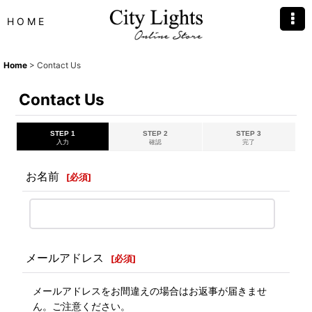
H O M E
Home
>
Contact Us
Contact Us
STEP 1
STEP 2
STEP 3
入力
確認
完了
お名前
[
必須
]
メールアドレス
[
必須
]
メールアドレスをお間違えの場合はお返事が届きませ
ん。ご注意ください。