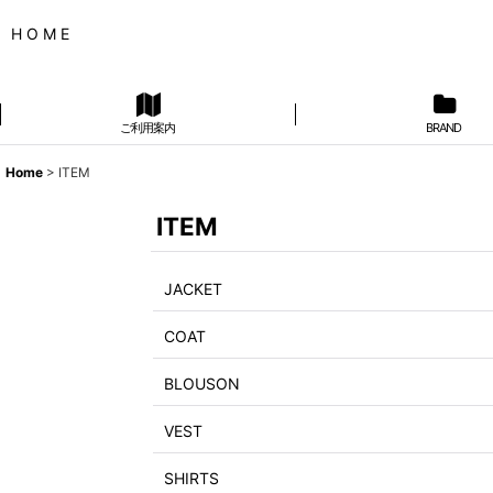
H O M E
ご利用案内
BRAND
Home
>
ITEM
ITEM
JACKET
COAT
BLOUSON
VEST
SHIRTS