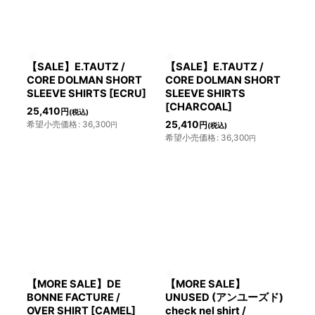
【SALE】E.TAUTZ /
【SALE】E.TAUTZ /
CORE DOLMAN SHORT
CORE DOLMAN SHORT
SLEEVE SHIRTS [ECRU]
SLEEVE SHIRTS
[CHARCOAL]
25,410
円
(税込)
希望小売価格
:
36,300
25,410
円
円
(税込)
希望小売価格
:
36,300
円
【MORE SALE】DE
【MORE SALE】
BONNE FACTURE /
UNUSED (アンユーズド)
OVER SHIRT [CAMEL]
check nel shirt /