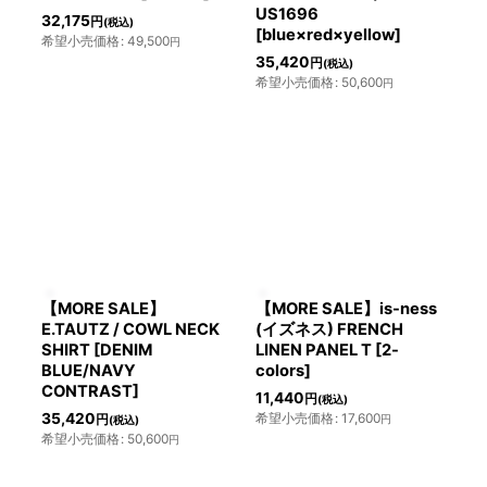
US1696
32,175
円
(税込)
[blue×red×yellow]
希望小売価格
:
49,500
円
35,420
円
(税込)
希望小売価格
:
50,600
円
【MORE SALE】
【MORE SALE】is-ness
E.TAUTZ / COWL NECK
(イズネス) FRENCH
SHIRT [DENIM
LINEN PANEL T [2-
BLUE/NAVY
colors]
CONTRAST]
11,440
円
(税込)
35,420
希望小売価格
:
17,600
円
円
(税込)
希望小売価格
:
50,600
円