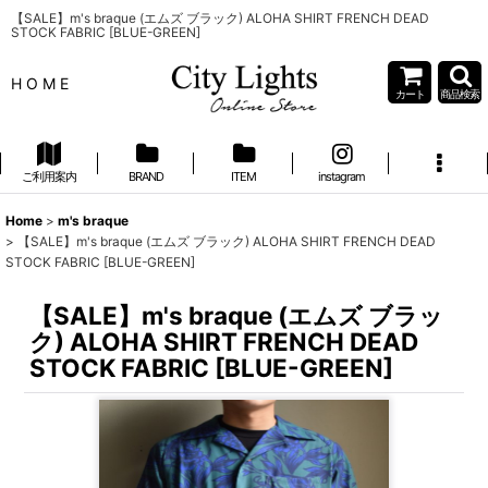
【SALE】m's braque (エムズ ブラック) ALOHA SHIRT FRENCH DEAD
STOCK FABRIC [BLUE-GREEN]
H O M E
カート
商品検索
ご利用案内
BRAND
ITEM
instagram
Home
>
m's braque
>
【SALE】m's braque (エムズ ブラック) ALOHA SHIRT FRENCH DEAD
STOCK FABRIC [BLUE-GREEN]
【SALE】m's braque (エムズ ブラッ
ク) ALOHA SHIRT FRENCH DEAD
STOCK FABRIC [BLUE-GREEN]