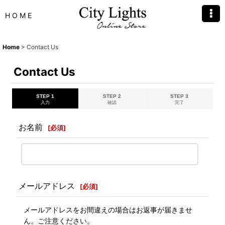
H O M E
Home
>
Contact Us
Contact Us
STEP 1
STEP 2
STEP 3
入力
確認
完了
お名前
[
必須
]
メールアドレス
[
必須
]
メールアドレスをお間違えの場合はお返事が届きませ
ん。ご注意ください。