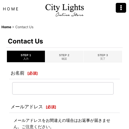
H O M E
Home
>
Contact Us
Contact Us
STEP 1
STEP 2
STEP 3
入力
確認
完了
お名前
[
必須
]
メールアドレス
[
必須
]
メールアドレスをお間違えの場合はお返事が届きませ
ん。ご注意ください。