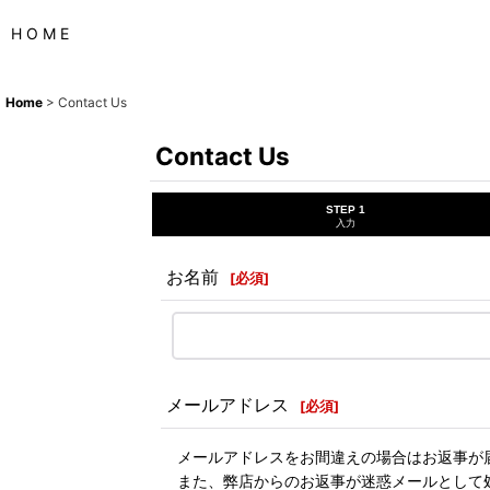
H O M E
Home
>
Contact Us
Contact Us
STEP 1
入力
お名前
[
必須
]
メールアドレス
[
必須
]
メールアドレスをお間違えの場合はお返事が
また、弊店からのお返事が迷惑メールとして