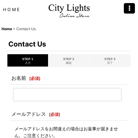
H O M E
Home
>
Contact Us
Contact Us
STEP 1
STEP 2
STEP 3
入力
確認
完了
お名前
[
必須
]
メールアドレス
[
必須
]
メールアドレスをお間違えの場合はお返事が届きませ
ん。ご注意ください。