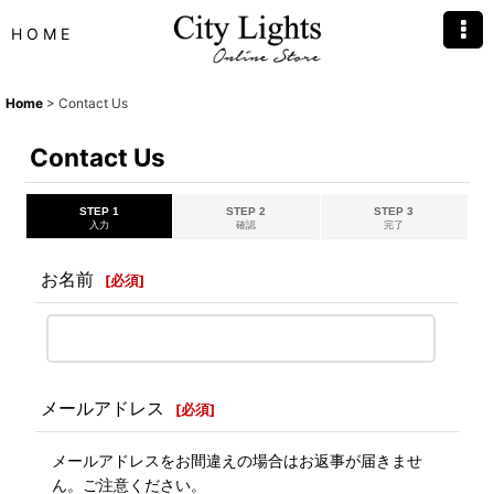
H O M E
Home
>
Contact Us
Contact Us
STEP 1
STEP 2
STEP 3
入力
確認
完了
お名前
[
必須
]
メールアドレス
[
必須
]
メールアドレスをお間違えの場合はお返事が届きませ
ん。ご注意ください。