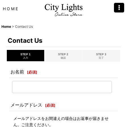
H O M E
Home
>
Contact Us
Contact Us
STEP 1
STEP 2
STEP 3
入力
確認
完了
お名前
[
必須
]
メールアドレス
[
必須
]
メールアドレスをお間違えの場合はお返事が届きませ
ん。ご注意ください。