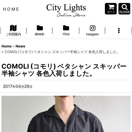
H O M E
カート
商品検索
ご利用案内
BRAND
ITEM
instagram
Home
>
News
>
COMOLI (コモリ) ベタシャン スキッパー半袖シャツ 各色入荷しました。
COMOLI (コモリ) ベタシャン スキッパー
半袖シャツ 各色入荷しました。
2017
04
29
年
月
日