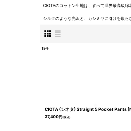
CIOTAのコットン生地は、すべて世界最高級
シルクのような光沢と、カシミヤに引けを取ら
18
件
表示数
:
並び順
:
CIOTA (シオタ) Straight 5 Pocket Pants [
37,400
円
(税込)