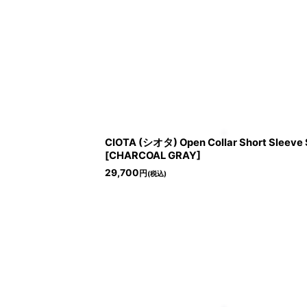
CIOTA (シオタ) Open Collar Short Sleeve S
[CHARCOAL GRAY]
29,700
円
(税込)