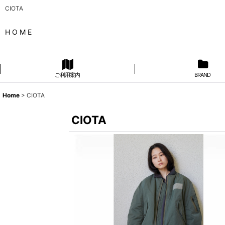
CIOTA
H O M E
ご利用案内
BRAND
Home
>
CIOTA
CIOTA