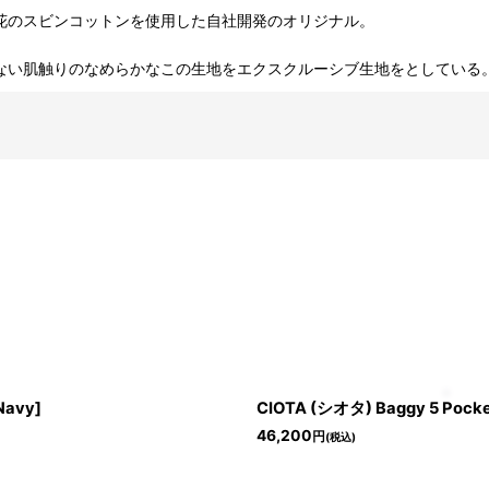
綿花のスビンコットンを使用した自社開発のオリジナル。
ない肌触りのなめらかなこの生地をエクスクルーシブ生地をとしている
絞り込む
Navy]
CIOTA (シオタ) Baggy 5 Pocket
46,200
円
(税込)