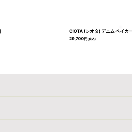
]
CIOTA (シオタ) デニム ベイカ
29,700
円
(税込)