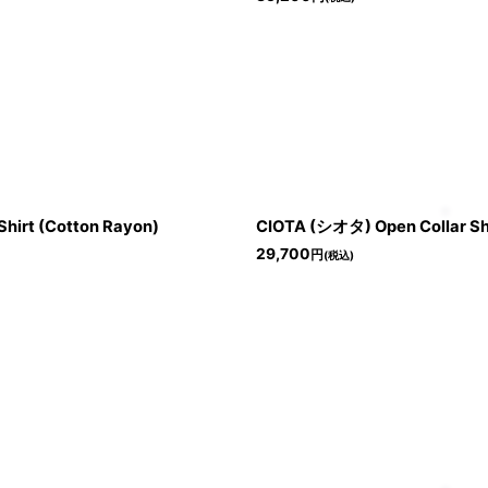
hirt (Cotton Rayon)
CIOTA (シオタ) Open Collar Sho
29,700
円
(税込)