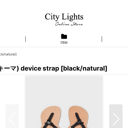
ITEM
/natural]
) device strap [black/natural]