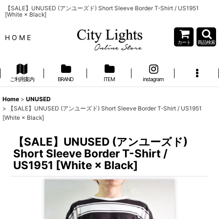
【SALE】UNUSED (アンユーズド) Short Sleeve Border T-Shirt / US1951
[White × Black]
H O M E
カート
商品検索
ご利用案内
BRAND
ITEM
instagram
Home
>
UNUSED
>
【SALE】UNUSED (アンユーズド) Short Sleeve Border T-Shirt / US1951
[White × Black]
【SALE】UNUSED (アンユーズド)
Short Sleeve Border T-Shirt /
US1951 [White × Black]