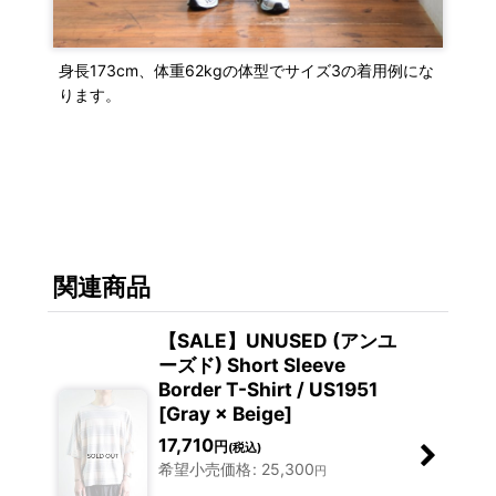
身長173cm、体重62kgの体型でサイズ3の着用例にな
ります。
関連商品
【SALE】UNUSED (アンユ
ーズド) Short Sleeve
Border T-Shirt / US1951
[Gray × Beige]
17,710
円
(税込)
希望小売価格
:
25,300
円