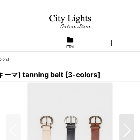
ITEM
lors]
) tanning belt [3-colors]