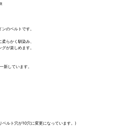
t
インのベルトです。
に柔らかく馴染み、
ングが楽しめます。
含め一新しています。
m ※20awよりベルト穴が10穴に変更になっています。)