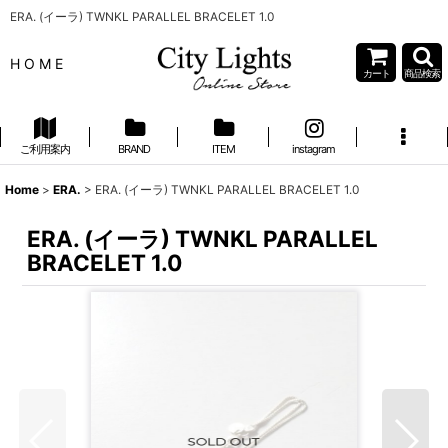
ERA. (イーラ) TWNKL PARALLEL BRACELET 1.0
H O M E
カート
商品検索
ご利用案内
BRAND
ITEM
instagram
Home
>
ERA.
>
ERA. (イーラ) TWNKL PARALLEL BRACELET 1.0
ERA. (イーラ) TWNKL PARALLEL
BRACELET 1.0