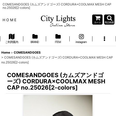
COMESANDGOES (カムズアンドゴーズ) CORDURA×COOLMAX MESH CAP
no.25026[2-colors]
H O M E
カート
商品検索
ご利用案内
BRAND
ITEM
instagram
Home
>
COMESANDGOES
>
COMESANDGOES (カムズアンドゴーズ) CORDURA×COOLMAX MESH CAP
no.25026[2-colors]
COMESANDGOES (カムズアンドゴ
ーズ) CORDURA×COOLMAX MESH
CAP no.25026[2-colors]