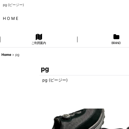
pg (ピージー)
H O M E
ご利用案内
BRAND
Home
>
pg
pg
pg (ピージー)