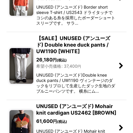
UNUSED (アンユーズド) Border short
sleeve T-shirt / US2543 ドライタッチで
コシのある糸を採用したボーダーショート
スリーブです。 サラ…
【SALE】UNUSED (アンユーズ
ド) Double knee duck pants /
UW1190 [WHITE]
26,180
円
(税込)
希望小売価格
:
37,400
円
UNUSED (アンユーズド)Double knee
duck pants / UW1190 ヴィンテージのダ
ックをリプロして生産したダック生地のダ
ブルニーパンツです。 横糸にム…
UNUSED (アンユーズド) Mohair
knit cardigan US2462 [BROWN]
61,600
円
(税込)
UNUSED (アンユーズド) Mohair knit