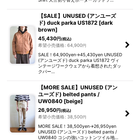
【SALE】UNUSED (アンユーズ
ド) duck parka US1872 [dark
brown]
45,430
円
(税込)
希望小売価格
:
64,900
円
SALE！64,900yen→45,430yen UNUSED
(アンユーズド) duck parka US1872 ヴィ
ンテージワークウェアから着想されたダッ
クパー…
【MORE SALE】UNUSED (アン
ユーズド) belted pants /
UW0840 [beige]
26,950
円
(税込)
希望小売価格
:
38,500
円
MORE SALE！38,500yen→26,950yen
UNUSED (アンユーズド) belted pants /
UW0840 コシの強いコットンツイル地…