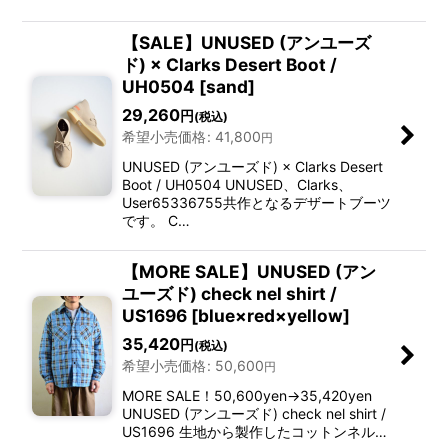
【SALE】UNUSED (アンユーズ
ド) × Clarks Desert Boot /
UH0504 [sand]
29,260
円
(税込)
希望小売価格
:
41,800
円
UNUSED (アンユーズド) × Clarks Desert
Boot / UH0504 UNUSED、Clarks、
User65336755共作となるデザートブーツ
です。 C…
【MORE SALE】UNUSED (アン
ユーズド) check nel shirt /
US1696 [blue×red×yellow]
35,420
円
(税込)
希望小売価格
:
50,600
円
MORE SALE！50,600yen→35,420yen
UNUSED (アンユーズド) check nel shirt /
US1696 生地から製作したコットンネル…