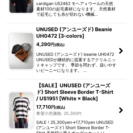
cardigan US2462 モヘアｘウールの天然
素材100の起毛素材になります。 天然素材
で起毛しても糸が切れない機械…
UNUSED (アンユーズド) Beanie
UH0472 [3-colors]
4,290
円
(税込)
UNUSED (アンユーズド) beanie UH0472
UNUSEDが継続的に提案するアクリルニッ
トキャップです。 季節を問わず、扱いやす
いビーニーになります。 …
【SALE】UNUSED (アンユーズ
ド) Short Sleeve Border T-Shirt
/ US1951 [White × Black]
17,710
円
(税込)
希望小売価格
:
25,300
円
SALE！25,300yen→17,710yen UNUSED
(アンユーズド) Short Sleeve Border T-
Shirt 天竺切り替えボーダーカットソ…