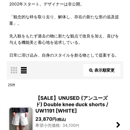
2002年スタート。デザイナーは非公開。
「観念的な枠を取り去り、解体し、存在の新たな形の追及提
案」。
先入観をもたず過去の物に新たな観点で改良を加え、喜びを
与える機能美と着心地を追求している。
日常に溶け込み、自身のスタイルを創る物として提案する。
表示順変更
閉じる
25
件
表示数
:
【SALE】UNUSED (アンユーズ
ド) Double knee duck shorts /
UW1191 [WHITE]
並び順
:
23,870
円
(税込)
希望小売価格
:
34,100
円
絞り込む